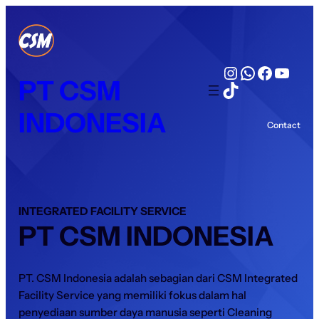
Lewati
ke
konten
Instagram
WhatsAp
Facebo
YouT
PT CSM
TikTok
INDONESIA
Contact
INTEGRATED FACILITY SERVICE
PT CSM INDONESIA
PT. CSM Indonesia adalah sebagian dari CSM Integrated
Facility Service yang memiliki fokus dalam hal
penyediaan sumber daya manusia seperti Cleaning